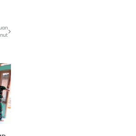
uan
nut