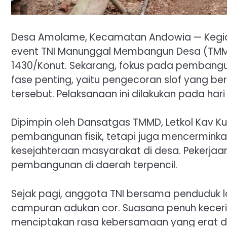
Desa Amolame, Kecamatan Andowia — Kegiat
event TNI Manunggal Membangun Desa (TMMD
1430/Konut. Sekarang, fokus pada pembangun
fase penting, yaitu pengecoran slof yang be
tersebut. Pelaksanaan ini dilakukan pada hari
Dipimpin oleh Dansatgas TMMD, Letkol Kav Kusw
pembangunan fisik, tetapi juga mencerminka
kesejahteraan masyarakat di desa. Pekerja
pembangunan di daerah terpencil.
Sejak pagi, anggota TNI bersama penduduk 
campuran adukan cor. Suasana penuh keceria
menciptakan rasa kebersamaan yang erat di 