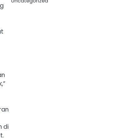
Uncategorized
ng
at
an
,”
ran
 di
t.