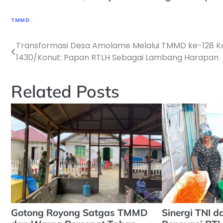
TMMD
Transformasi Desa Amolame Melalui TMMD ke-128 K
Navigasi
1430/Konut: Papan RTLH Sebagai Lambang Harapan
pos
Related Posts
Gotong Royong Satgas TMMD
Sinergi TNI 