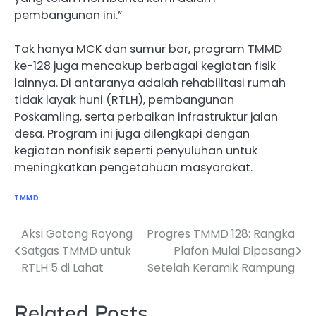
pembangunan ini.”
Tak hanya MCK dan sumur bor, program TMMD
ke-128 juga mencakup berbagai kegiatan fisik
lainnya. Di antaranya adalah rehabilitasi rumah
tidak layak huni (RTLH), pembangunan
Poskamling, serta perbaikan infrastruktur jalan
desa. Program ini juga dilengkapi dengan
kegiatan nonfisik seperti penyuluhan untuk
meningkatkan pengetahuan masyarakat.
TMMD
Aksi Gotong Royong
Progres TMMD 128: Rangka
Navigasi
Satgas TMMD untuk
Plafon Mulai Dipasang
pos
RTLH 5 di Lahat
Setelah Keramik Rampung
Related Posts