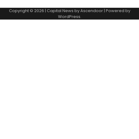
Copyright © 2026
| Capital News by
Ascendoor
| Powered by
WordPress
.