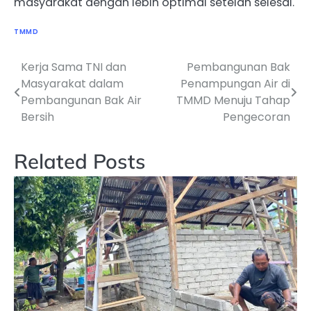
masyarakat dengan lebih optimal setelah selesai.
TMMD
Kerja Sama TNI dan
Pembangunan Bak
Navigasi
Masyarakat dalam
Penampungan Air di
pos
Pembangunan Bak Air
TMMD Menuju Tahap
Bersih
Pengecoran
Related Posts