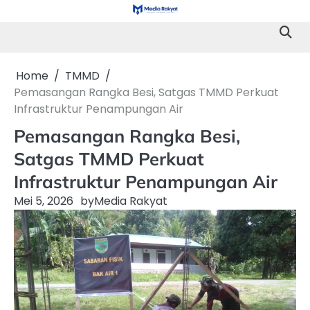
Skip
to
content
Home
TMMD
Pemasangan Rangka Besi, Satgas TMMD Perkuat
Infrastruktur Penampungan Air
Pemasangan Rangka Besi,
Satgas TMMD Perkuat
Infrastruktur Penampungan Air
Mei 5, 2026
by
Media Rakyat