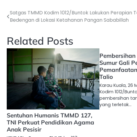
Satgas TMMD Kodim 1012/Buntok Lakukan Perapian 
Navigasi
Bedengan di Lokasi Ketahanan Pangan Sababillah
pos
Related Posts
Pembersihan
Sumur Gali P
Pemanfaatan
Talio
Karau Kuala, 26
Kodim 1012/Bunt
pembersihan tan
yang terletak…
Sentuhan Humanis TMMD 127,
TNI Perkuat Pendidikan Agama
Anak Pesisir