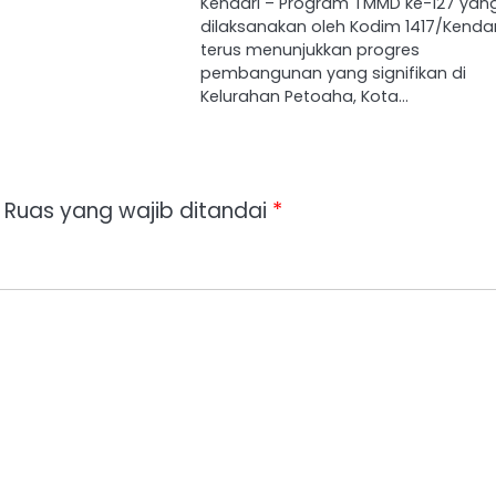
Kendari – Program TMMD ke-127 yan
dilaksanakan oleh Kodim 1417/Kendar
terus menunjukkan progres
pembangunan yang signifikan di
Kelurahan Petoaha, Kota…
Ruas yang wajib ditandai
*