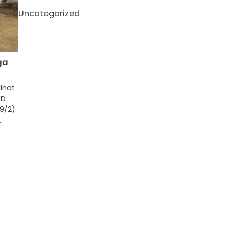
Uncategorized
ga
ihat
MD
9/2).
…