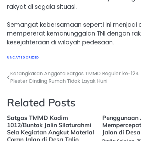
rakyat di segala situasi.
Semangat kebersamaan seperti ini menjadi c
mempererat kemanunggalan TNI dengan ra
kesejahteraan di wilayah pedesaan.
UNCATEGORIZED
Ketangkasan Anggota Satgas TMMD Reguler ke-124
Navigasi
Plester Dinding Rumah Tidak Layak Huni
pos
Related Posts
Satgas TMMD Kodim
Penggunaan A
1012/Buntok Jalin Silaturahmi
Mempercepat
Sela Kegiatan Angkut Material
Jalan di Desa
Coran Jalan di Desa Talio