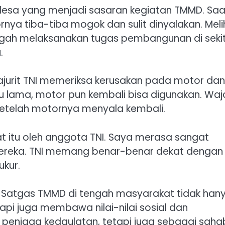
an desa yang menjadi sasaran kegiatan TMMD. Saa
nya tiba-tiba mogok dan sulit dinyalakan. Meli
ngah melaksanakan tugas pembangunan di seki
.
jurit TNI memeriksa kerusakan pada motor dan
lama, motor pun kembali bisa digunakan. Waj
setelah motornya menyala kembali.
t itu oleh anggota TNI. Saya merasa sangat
mereka. TNI memang benar-benar dekat dengan
ukur.
 Satgas TMMD di tengah masyarakat tidak han
pi juga membawa nilai-nilai sosial dan
 penjaga kedaulatan, tetapi juga sebagai saha