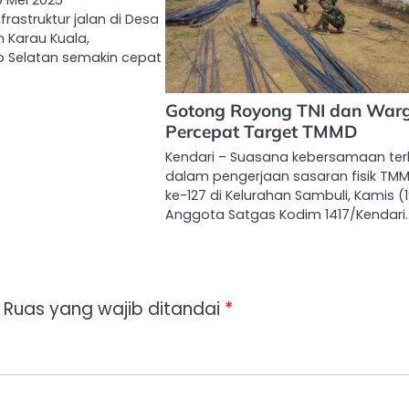
9 Mei 2025
astruktur jalan di Desa
 Karau Kuala,
o Selatan semakin cepat
Gotong Royong TNI dan War
Percepat Target TMMD
Kendari – Suasana kebersamaan terl
dalam pengerjaan sasaran fisik TM
ke-127 di Kelurahan Sambuli, Kamis (1
Anggota Satgas Kodim 1417/Kendari
Ruas yang wajib ditandai
*