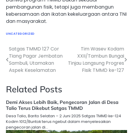
pembangunan fisik, tetapi juga membangun
kebersamaan dan ikatan kekeluargaan antara TNI
dan masyarakat.
UNCATEGORIZED
Satgas TMMD 127 Cor
Tim Wasev Kodam
Navigasi
Tiang Pagar Jembatan
XXII/Tambun Bungai
pos
Sambuli, Utamakan
Tinjau Langsung Progres
Aspek Keselamatan
Fisik TMMD ke-127
Related Posts
Demi Akses Lebih Baik, Pengecoran Jalan di Desa
Talio Terus Dikebut Satgas TMMD
Desa Talio, Barito Selatan – 2 Juni 2025 Satgas TMMD ke-124
Kodim 1012/Buntok terus ngebut dalam menyelesaikan
pengecoran jalan di…