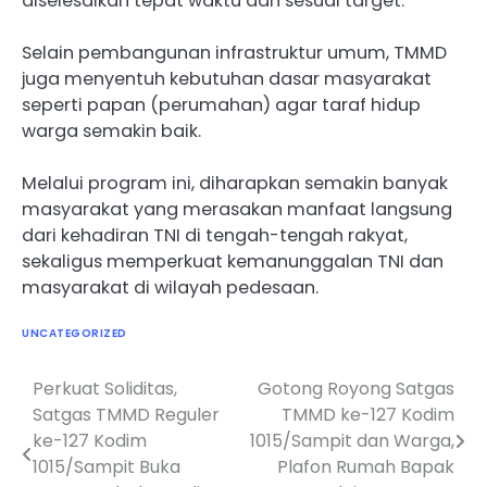
diselesaikan tepat waktu dan sesuai target.
Selain pembangunan infrastruktur umum, TMMD
juga menyentuh kebutuhan dasar masyarakat
seperti papan (perumahan) agar taraf hidup
warga semakin baik.
Melalui program ini, diharapkan semakin banyak
masyarakat yang merasakan manfaat langsung
dari kehadiran TNI di tengah-tengah rakyat,
sekaligus memperkuat kemanunggalan TNI dan
masyarakat di wilayah pedesaan.
UNCATEGORIZED
Perkuat Soliditas,
Gotong Royong Satgas
Navigasi
Satgas TMMD Reguler
TMMD ke-127 Kodim
pos
ke-127 Kodim
1015/Sampit dan Warga,
1015/Sampit Buka
Plafon Rumah Bapak