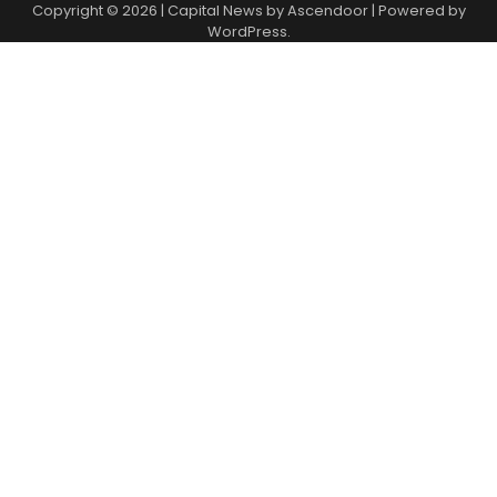
Copyright © 2026
| Capital News by
Ascendoor
| Powered by
WordPress
.