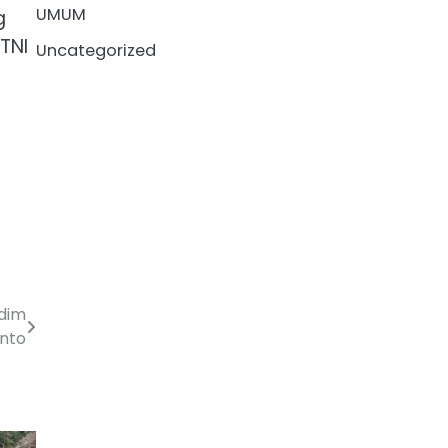
UMUM
g
TNI
Uncategorized
dim
nto