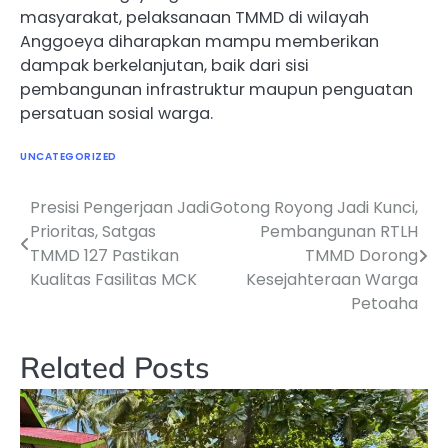
masyarakat, pelaksanaan TMMD di wilayah
Anggoeya diharapkan mampu memberikan
dampak berkelanjutan, baik dari sisi
pembangunan infrastruktur maupun penguatan
persatuan sosial warga.
UNCATEGORIZED
Presisi Pengerjaan Jadi
Gotong Royong Jadi Kunci,
Navigasi
Prioritas, Satgas
Pembangunan RTLH
pos
TMMD 127 Pastikan
TMMD Dorong
Kualitas Fasilitas MCK
Kesejahteraan Warga
Petoaha
Related Posts