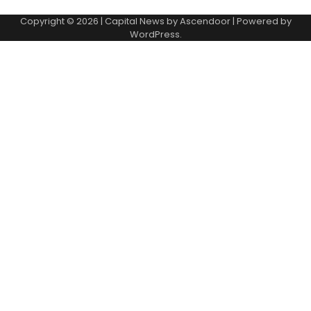
Copyright © 2026
| Capital News by
Ascendoor
| Powered by
WordPress
.