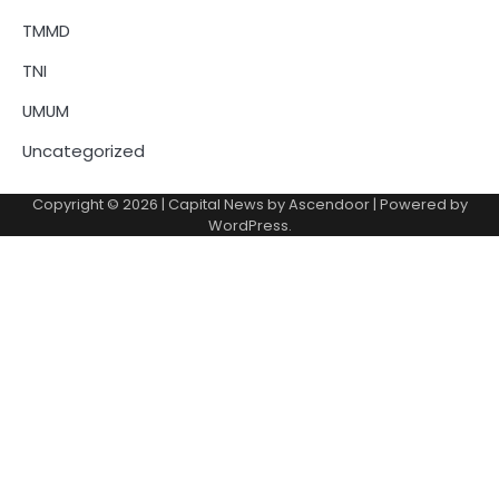
TMMD
TNI
UMUM
Uncategorized
Copyright © 2026
| Capital News by
Ascendoor
| Powered by
WordPress
.