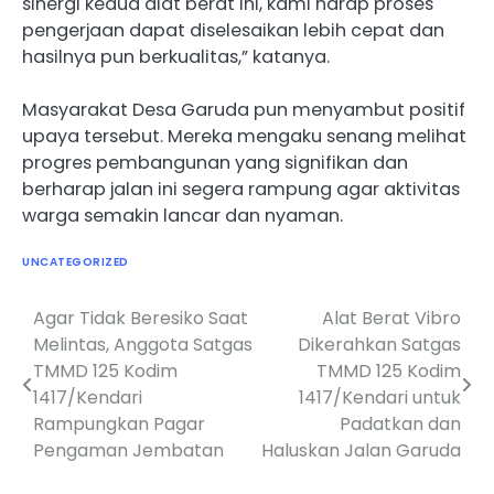
sinergi kedua alat berat ini, kami harap proses
pengerjaan dapat diselesaikan lebih cepat dan
hasilnya pun berkualitas,” katanya.
Masyarakat Desa Garuda pun menyambut positif
upaya tersebut. Mereka mengaku senang melihat
progres pembangunan yang signifikan dan
berharap jalan ini segera rampung agar aktivitas
warga semakin lancar dan nyaman.
UNCATEGORIZED
Agar Tidak Beresiko Saat
Alat Berat Vibro
Navigasi
Melintas, Anggota Satgas
Dikerahkan Satgas
pos
TMMD 125 Kodim
TMMD 125 Kodim
1417/Kendari
1417/Kendari untuk
Rampungkan Pagar
Padatkan dan
Pengaman Jembatan
Haluskan Jalan Garuda