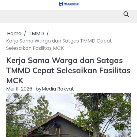
Skip
to
content
Home
TMMD
Kerja Sama Warga dan Satgas TMMD Cepat
Selesaikan Fasilitas MCK
Kerja Sama Warga dan Satgas
TMMD Cepat Selesaikan Fasilitas
MCK
Mei 11, 2026
by
Media Rakyat