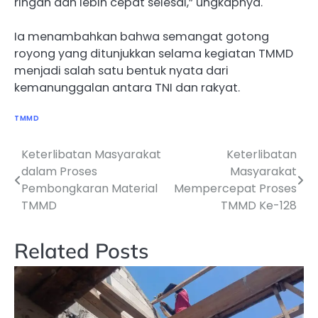
ringan dan lebih cepat selesai,” ungkapnya.
Ia menambahkan bahwa semangat gotong
royong yang ditunjukkan selama kegiatan TMMD
menjadi salah satu bentuk nyata dari
kemanunggalan antara TNI dan rakyat.
TMMD
Keterlibatan Masyarakat
Keterlibatan
Navigasi
dalam Proses
Masyarakat
pos
Pembongkaran Material
Mempercepat Proses
TMMD
TMMD Ke-128
Related Posts