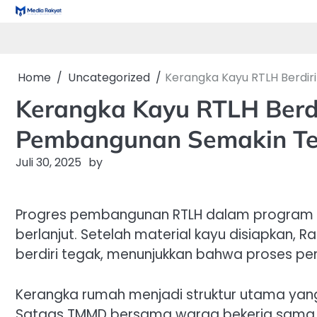
Skip
to
content
Home
Uncategorized
Kerangka Kayu RTLH Berdir
Kerangka Kayu RTLH Berdi
Pembangunan Semakin Ter
Juli 30, 2025
by
Progres pembangunan RTLH dalam program 
berlanjut. Setelah material kayu disiapkan, R
berdiri tegak, menunjukkan bahwa proses pe
Kerangka rumah menjadi struktur utama yan
Satgas TMMD bersama warga bekerja sama 