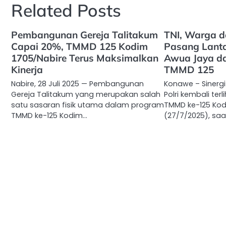
Related Posts
Pembangunan Gereja Talitakum
TNI, Warga d
Capai 20%, TMMD 125 Kodim
Pasang Lanta
1705/Nabire Terus Maksimalkan
Awua Jaya d
Kinerja
TMMD 125
Nabire, 28 Juli 2025 — Pembangunan
Konawe – Sinergi
Gereja Talitakum yang merupakan salah
Polri kembali te
satu sasaran fisik utama dalam program
TMMD ke-125 Kod
TMMD ke-125 Kodim…
(27/7/2025), sa