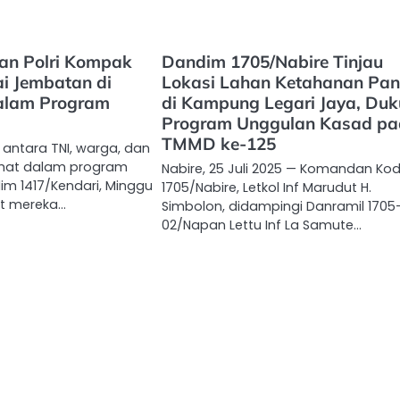
an Polri Kompak
Dandim 1705/Nabire Tinjau
i Jembatan di
Lokasi Lahan Ketahanan Pa
alam Program
di Kampung Legari Jaya, Du
Program Unggulan Kasad p
TMMD ke-125
 antara TNI, warga, dan
rlihat dalam program
Nabire, 25 Juli 2025 — Komandan Ko
im 1417/Kendari, Minggu
1705/Nabire, Letkol Inf Marudut H.
at mereka…
Simbolon, didampingi Danramil 1705
02/Napan Lettu Inf La Samute…