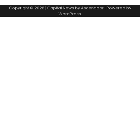
Copyright © 2026
| Capital News by
Ascendoor
| Powered by
WordPress
.