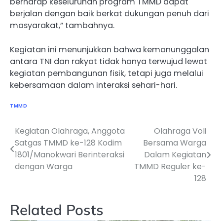
berharap keseluruhan program TMMD dapat
berjalan dengan baik berkat dukungan penuh dari
masyarakat,” tambahnya.
Kegiatan ini menunjukkan bahwa kemanunggalan
antara TNI dan rakyat tidak hanya terwujud lewat
kegiatan pembangunan fisik, tetapi juga melalui
kebersamaan dalam interaksi sehari-hari.
TMMD
Kegiatan Olahraga, Anggota
Olahraga Voli
Navigasi
Satgas TMMD ke-128 Kodim
Bersama Warga
pos
1801/Manokwari Berinteraksi
Dalam Kegiatan
dengan Warga
TMMD Reguler ke-
128
Related Posts