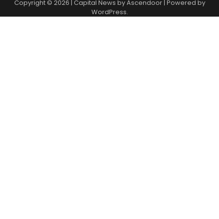
Copyright © 2026
| Capital News by
Ascendoor
| Powered by
WordPress
.