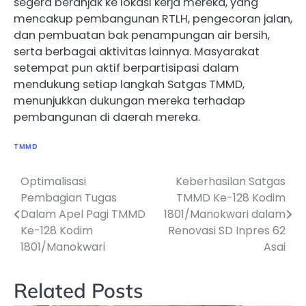
segera beranjak ke lokasi kerja mereka, yang
mencakup pembangunan RTLH, pengecoran jalan,
dan pembuatan bak penampungan air bersih,
serta berbagai aktivitas lainnya. Masyarakat
setempat pun aktif berpartisipasi dalam
mendukung setiap langkah Satgas TMMD,
menunjukkan dukungan mereka terhadap
pembangunan di daerah mereka.
TMMD
Optimalisasi
Keberhasilan Satgas
Navigasi
Pembagian Tugas
TMMD Ke-128 Kodim
pos
Dalam Apel Pagi TMMD
1801/Manokwari dalam
Ke-128 Kodim
Renovasi SD Inpres 62
1801/Manokwari
Asai
Related Posts