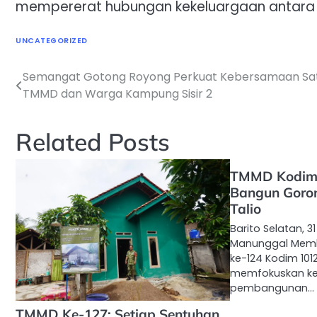
mempererat hubungan kekeluargaan antara 
UNCATEGORIZED
Semangat Gotong Royong Perkuat Kebersamaan Sa
Navigasi
TMMD dan Warga Kampung Sisir 2
pos
Related Posts
TMMD Kodim 
Bangun Goro
Talio
Barito Selatan, 3
Manunggal Mem
ke-124 Kodim 1012
memfokuskan ke
pembangunan…
TMMD Ke-127: Setiap Sentuhan