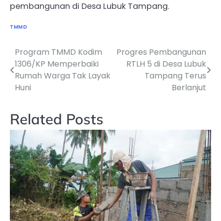
pembangunan di Desa Lubuk Tampang.
TMMD
Program TMMD Kodim
Progres Pembangunan
Navigasi
1306/KP Memperbaiki
RTLH 5 di Desa Lubuk
pos
Rumah Warga Tak Layak
Tampang Terus
Huni
Berlanjut
Related Posts