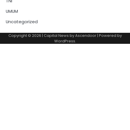
TNI
UMUM
Uncategorized
Copyright © 2026
| Capital News by
Ascendoor
| Powered by
WordPress
.