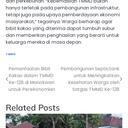
dan perkebunan. “Keberhasilan TMMD bukan
hanya terletak pada pembangunan infrastruktur,
tetapi juga pada upaya pemberdayaan ekonomi
masyarakat,” tegasnya. Warga berharap agar
bibit kakao yang diterima dapat tumbuh subur
dan memberikan penghasilan yang berarti untuk
keluarga mereka di masa depan.
TMMD
Pemanfaatan Bibit
Pembangunan Septictank
Navigasi
Kakao dalam TMMD
untuk Meningkatkan
pos
Ke-128 di Manokwari
Kesehatan Warga oleh
untuk Perekonomian
Satgas TMMD Ke-128
Related Posts