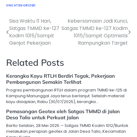
UNCATEGORIZED
Sisa Waktu 11 Hari,
Kebersamaan Jadi Kunci,
Navigasi
Satgas TMMD ke-127
Satgas TMMD ke-127 Kodim
pos
Kodim 1015/Sampit
1015/Sampit Optimistis
Genjot Pekerjaan
Rampungkan Target
Related Posts
Kerangka Kayu RTLH Berdiri Tegak, Pekerjaan
Pembangunan Semakin Terlihat
Progres pembangunan RTLH dalam program TMMD ke-125 di
Kampung Manunggal Jaya terus berlanjut. Setelah material
kayu disiapkan, Rabu (30/07/2025), kerangka…
Pemasangan Geotex oleh Satgas TMMD di Jalan
Desa Talio untuk Perkuat Jalan
Barito Selatan, 28 Mei 2025 — Satgas TMMD Kodim 1012/Buntok
melakukan perapian geotex di Jalan Desa Talio, Kecamatan