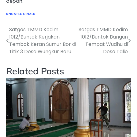
depan.
UNCATEGORIZED
Satgas TMMD Kodim
Satgas TMMD Kodim
Navigasi
1012/Buntok Kerjakan
1012/Buntok Bangun
pos
Tembok Keran Sumur Bor di
Tempat Wudhu di
Titik 3 Desa Wungkur Baru
Desa Talio
Related Posts