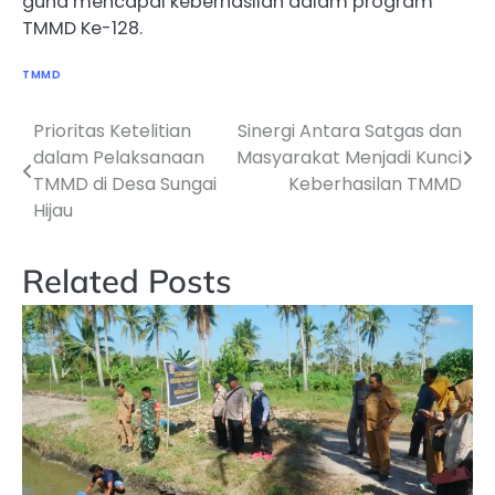
guna mencapai keberhasilan dalam program
TMMD Ke-128.
TMMD
Prioritas Ketelitian
Sinergi Antara Satgas dan
Navigasi
dalam Pelaksanaan
Masyarakat Menjadi Kunci
pos
TMMD di Desa Sungai
Keberhasilan TMMD
Hijau
Related Posts