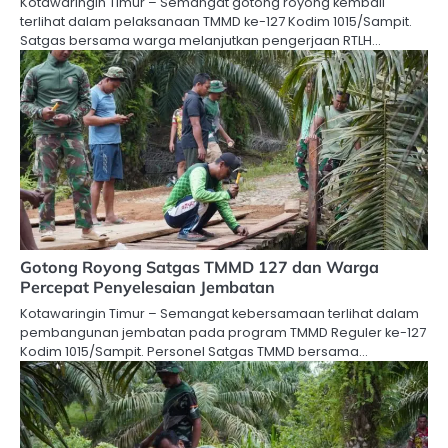
Kotawaringin Timur – Semangat gotong royong kembali
terlihat dalam pelaksanaan TMMD ke-127 Kodim 1015/Sampit.
Satgas bersama warga melanjutkan pengerjaan RTLH…
Gotong Royong Satgas TMMD 127 dan Warga
Percepat Penyelesaian Jembatan
Kotawaringin Timur – Semangat kebersamaan terlihat dalam
pembangunan jembatan pada program TMMD Reguler ke-127
Kodim 1015/Sampit. Personel Satgas TMMD bersama…