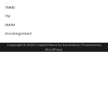
TMMD
TNI
UMUM
Uncategorized
Copyright © 2026
| Capital News by
Ascendoor
| Powered by
WordPress
.