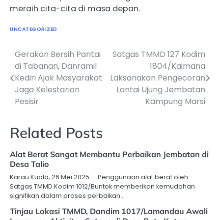
meraih cita-cita di masa depan.
UNCATEGORIZED
Gerakan Bersih Pantai
Satgas TMMD 127 Kodim
Navigasi
di Tabanan, Danramil
1804/Kaimana
pos
Kediri Ajak Masyarakat
Laksanakan Pengecoran
Jaga Kelestarian
Lantai Ujung Jembatan
Pesisir
Kampung Marsi
Related Posts
Alat Berat Sangat Membantu Perbaikan Jembatan di
Desa Talio
Karau Kuala, 26 Mei 2025 — Penggunaan alat berat oleh
Satgas TMMD Kodim 1012/Buntok memberikan kemudahan
signifikan dalam proses perbaikan…
Tinjau Lokasi TMMD, Dandim 1017/Lamandau Awali