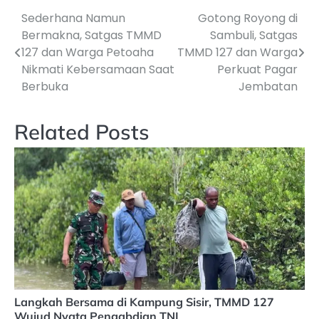
Sederhana Namun
Gotong Royong di
Navigasi
Bermakna, Satgas TMMD
Sambuli, Satgas
pos
127 dan Warga Petoaha
TMMD 127 dan Warga
Nikmati Kebersamaan Saat
Perkuat Pagar
Berbuka
Jembatan
Related Posts
Langkah Bersama di Kampung Sisir, TMMD 127
Wujud Nyata Pengabdian TNI