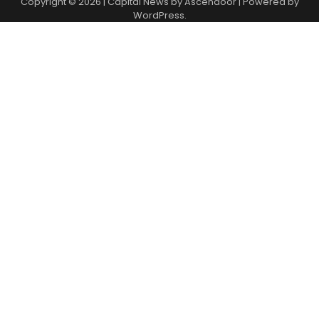
Copyright © 2026
| Capital News by
Ascendoor
| Powered by
WordPress
.