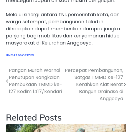
mencegah luapan air saat musim penghujan.
Melalui sinergi antara TNI, pemerintah kota, dan
warga setempat, pembangunan talud ini
diharapkan dapat memberikan dampak jangka
panjang bagi mobilitas dan kenyamanan hidup
masyarakat di Kelurahan Anggoeya.
UNCATEGORIZED
Pangan Murah Warnai
Percepat Pembangunan,
Navigasi
Penutupan Rangkaian
Satgas TMMD Ke-127
pos
Pembukaan TMMD ke-
Kerahkan Alat Berat
127 Kodim 1417/Kendari
Bangun Drainase di
Anggoeya
Related Posts