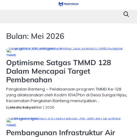
Skip
to
content
Bulan:
Mei 2026
TMMD
Optimisme Satgas TMMD 128
Dalam Mencapai Target
Pembenahan
Pangkalan Banteng – Pelaksanaan program TMMD Ke-128
yang dilaksanakan oleh Kodim 1014/Pbn di Desa Sungai Hijau,
Kecamatan Pangkalan Banteng menunjukkan…
by
Media Rakyat
Mei 1, 2026
TMMD
Pembangunan Infrastruktur Air