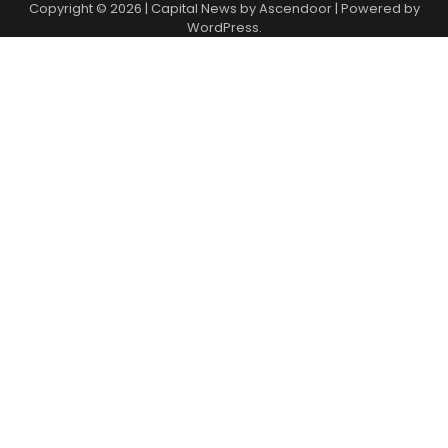
Copyright © 2026
| Capital News by
Ascendoor
| Powered by
WordPress
.