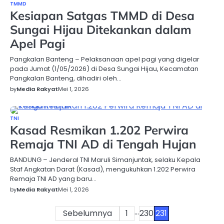
TMMD
Kesiapan Satgas TMMD di Desa
Sungai Hijau Ditekankan dalam
Apel Pagi
Pangkalan Banteng – Pelaksanaan apel pagi yang digelar
pada Jumat (1/05/2026) di Desa Sungai Hijau, Kecamatan
Pangkalan Banteng, dihadiri oleh…
by
Media Rakyat
Mei 1, 2026
TNI
Kasad Resmikan 1.202 Perwira
Remaja TNI AD di Tengah Hujan
BANDUNG – Jenderal TNI Maruli Simanjuntak, selaku Kepala
Staf Angkatan Darat (Kasad), mengukuhkan 1.202 Perwira
Remaja TNI AD yang baru…
by
Media Rakyat
Mei 1, 2026
…
Paginasi
Sebelumnya
1
230
231